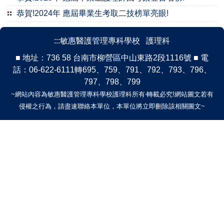
恭賀!2024年 應屆畢業生考取二技榜單亮眼!
:::
敏惠醫護管理專科學校 護理科
■ 地址：736 58 台南市柳營區中山東路2段1116號 ■ 電
話：06-622-6111轉695、759、791、792、793、796、
797、798、799
~網站內容為敏惠醫護管理專科學校護理科所有‧轉載必究!
網站圖文若有
侵權之行為，請盡速聯絡本單位，本單位將立即刪除該相關圖文~