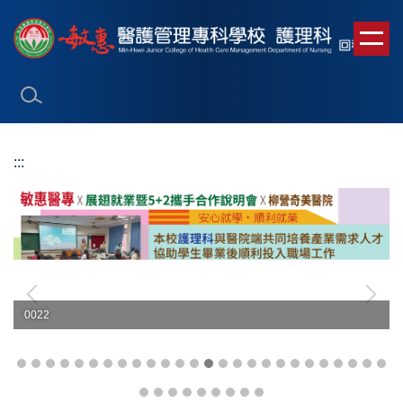
跳
到
主
要
內
容
區
:::
0022