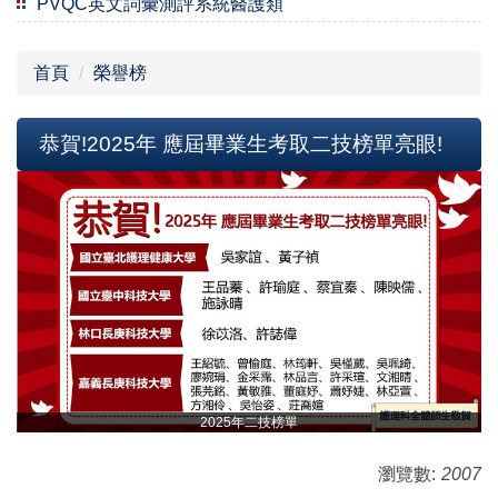
PVQC英文詞彙測評系統醫護類
首頁
榮譽榜
恭賀!2025年 應屆畢業生考取二技榜單亮眼!
2025年二技榜單
瀏覽數:
2007